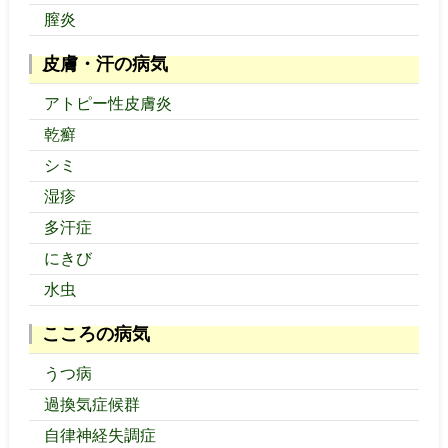
膣炎
皮膚・汗の病気
アトピー性皮膚炎
乾癬
シミ
湿疹
多汗症
にきび
水虫
こころの病気
うつ病
過換気症候群
自律神経失調症