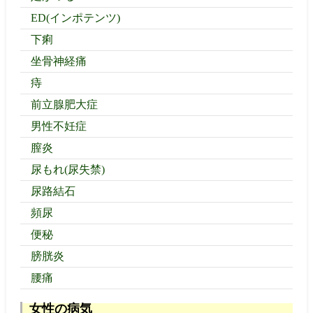
ED(インポテンツ)
下痢
坐骨神経痛
痔
前立腺肥大症
男性不妊症
膣炎
尿もれ(尿失禁)
尿路結石
頻尿
便秘
膀胱炎
腰痛
女性の病気