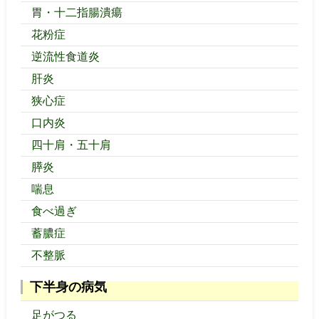
胃・十二指腸潰瘍
花粉症
逆流性食道炎
肝炎
狭心症
口内炎
四十肩・五十肩
膵炎
喘息
食べ過ぎ
蓄膿症
不整脈
下半身の病気
足がつる